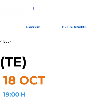
SISTEMA ESTATAL 
Convocatorias
Estadística Cultural INEGI
< Back
(TE)
18 OCT
19:00 H