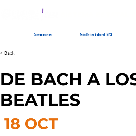
SISTEMA ESTATAL 
Convocatorias
Estadística Cultural INEGI
< Back
DE BACH A LO
BEATLES
18 OCT