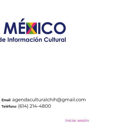
agendaculturalchih@gmail.com
Email
:
(614) 214-4800
Teléfono
:
Iniciar sesión