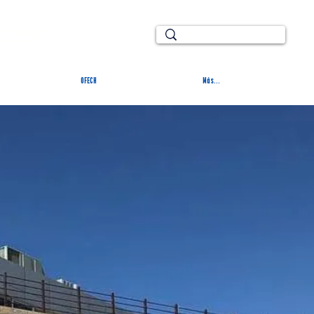
TURAL
OFECH
Más...