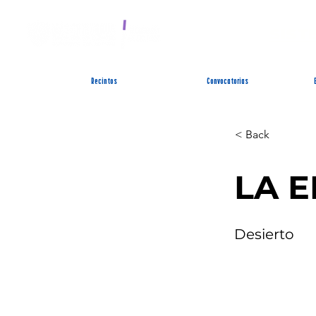
SIST
Recintos
Convocatorias
< Back
LA 
Desierto