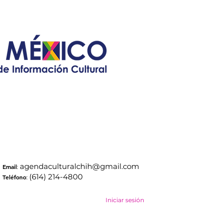
agendaculturalchih@gmail.com
Email
:
(614) 214-4800
Teléfono
:
Iniciar sesión