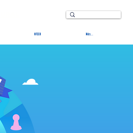
TURAL
OFECH
Más...