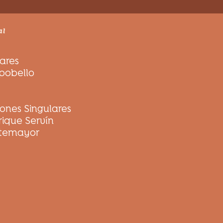
al
lares
mpobello
ones Singulares
ique Servín
ntemayor