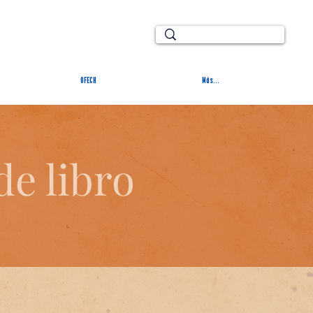
TURAL
OFECH
Más...
de libro