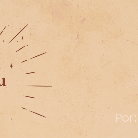
u
Por: