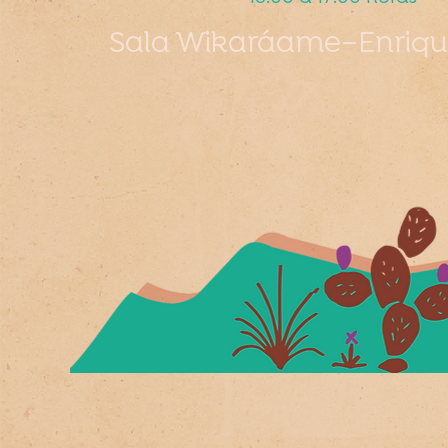
Sala Wikaráame–Enriqu