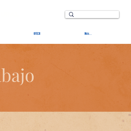
TURAL
OFECH
Más...
abajo