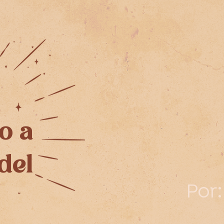
o a
 del
Por: