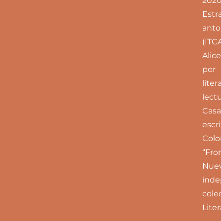
2020
Estr
anto
(ITC
Alic
por 
lite
lect
Casa
escr
Colo
“Fro
Nuev
ind
cole
Lite