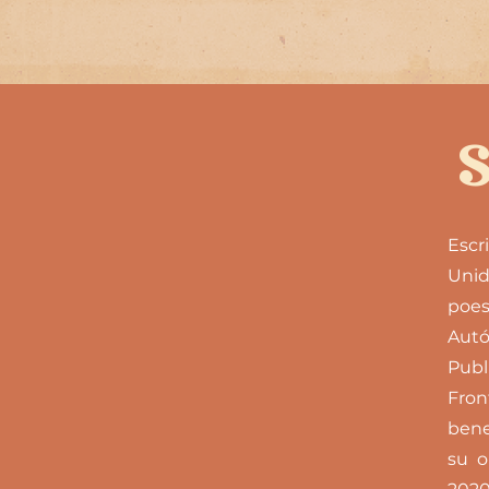
Escr
Unid
poes
Autó
Publ
Fro
bene
su o