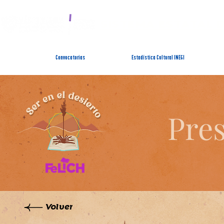
SISTEMA ESTATAL 
Convocatorias
Estadística Cultural INEGI
Pres
Volver