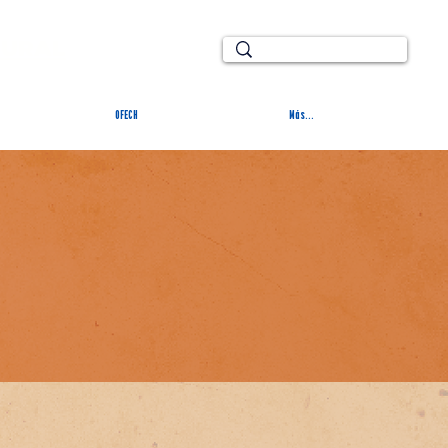
TURAL
OFECH
Más...