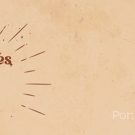
és
Por: