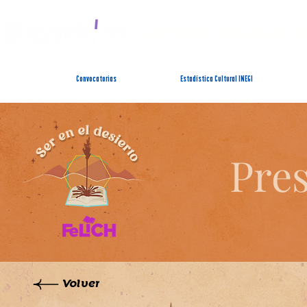
SISTEMA ESTATAL 
Convocatorias
Estadística Cultural INEGI
Pres
Volver