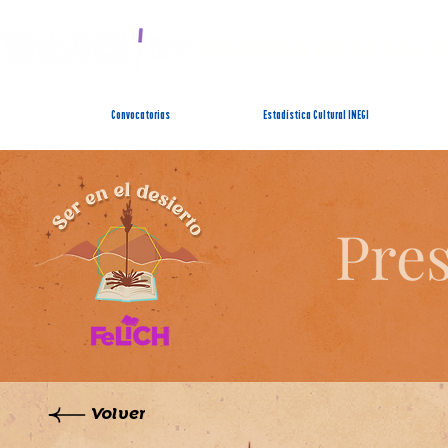
SISTEMA ESTATAL 
Convocatorias
Estadística Cultural INEGI
Pres
Volver