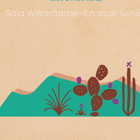
Sala Wikaráame–Enrique Serv