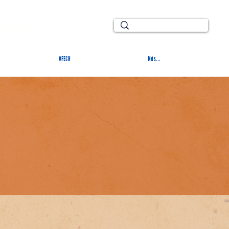
TURAL
OFECH
Más...