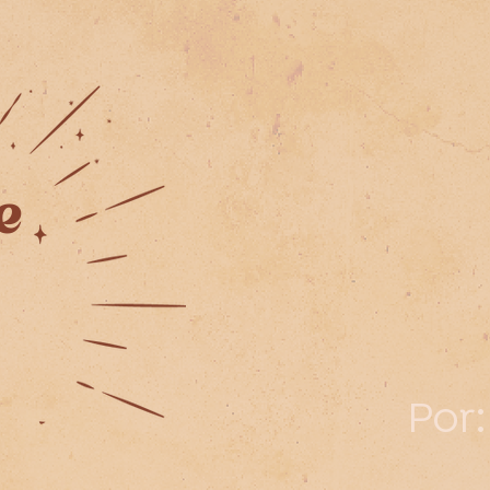
e
Por: