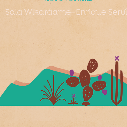
Sala Wikaráame–Enrique Serv