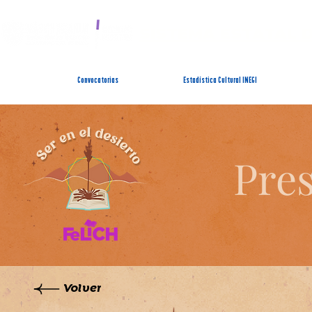
SISTEMA ESTATAL 
Convocatorias
Estadística Cultural INEGI
Pres
Volver