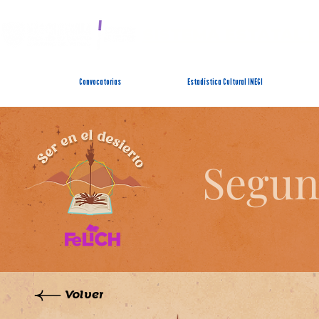
SISTEMA ESTATAL 
Convocatorias
Estadística Cultural INEGI
Segun
Volver