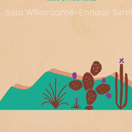
Sala Wikaráame–Enrique Serv