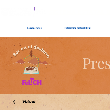
SISTEMA ESTATAL 
Convocatorias
Estadística Cultural INEGI
Pres
Volver