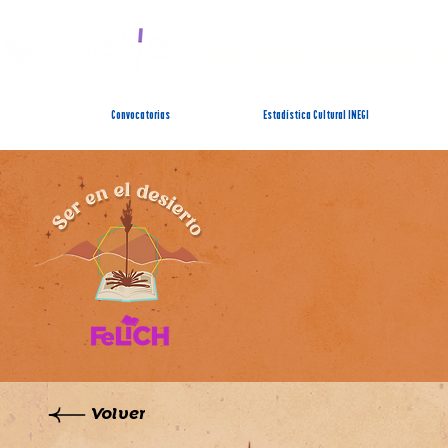
SISTEMA ESTATAL 
Convocatorias
Estadística Cultural INEGI
Volver