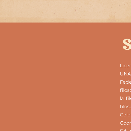
Lice
UNAM
Fede
filo
la fi
filo
Colo
Coo