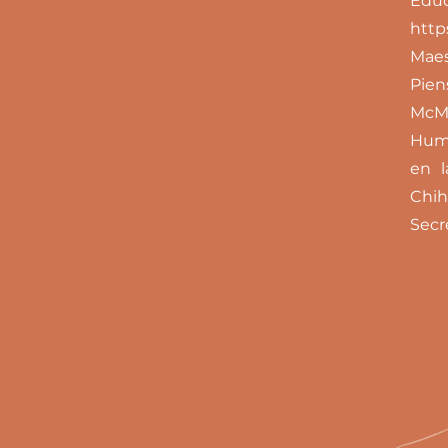
Educ
http
Maes
Pien
McMi
Huma
en l
Chih
Secr