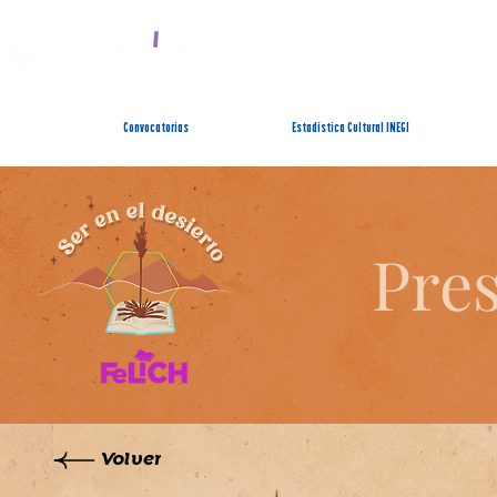
SISTEMA ESTATAL 
Convocatorias
Estadística Cultural INEGI
Pres
Volver