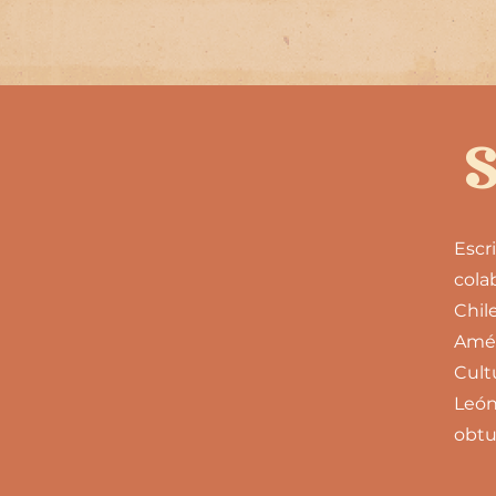
Escr
cola
Chil
Amér
Cult
León
obtu