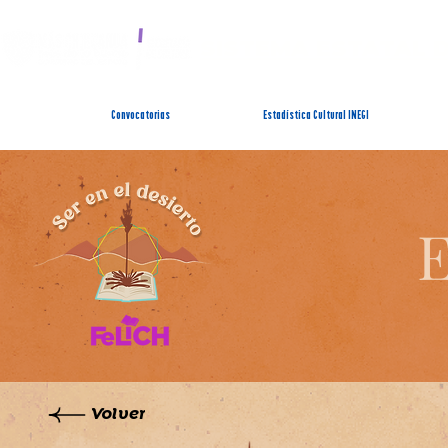
SISTEMA ESTATAL 
Convocatorias
Estadística Cultural INEGI
E
Volver