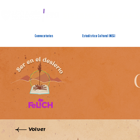
SISTEMA ESTATAL 
Convocatorias
Estadística Cultural INEGI
Volver