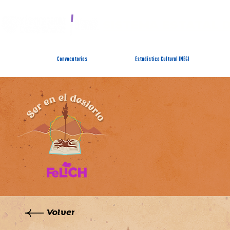
SISTEMA ESTATAL 
Convocatorias
Estadística Cultural INEGI
Volver