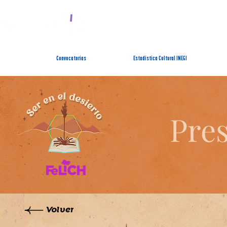
SISTEMA ESTATAL 
Convocatorias
Estadística Cultural INEGI
Pres
Volver