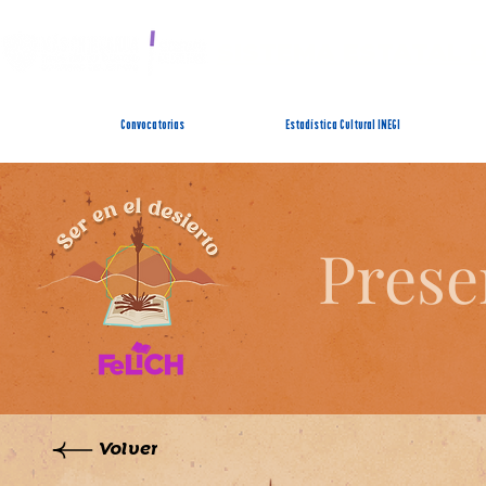
SISTEMA ESTATAL 
Convocatorias
Estadística Cultural INEGI
Prese
Volver