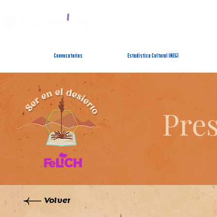
SISTEMA ESTATAL 
Convocatorias
Estadística Cultural INEGI
Pres
Volver