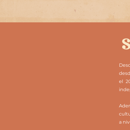
Desd
desd
el 2
inde
Adem
cult
a niv