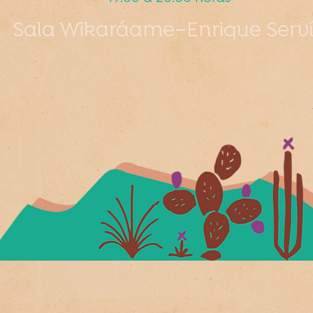
Sala Wikaráame–Enrique Serv