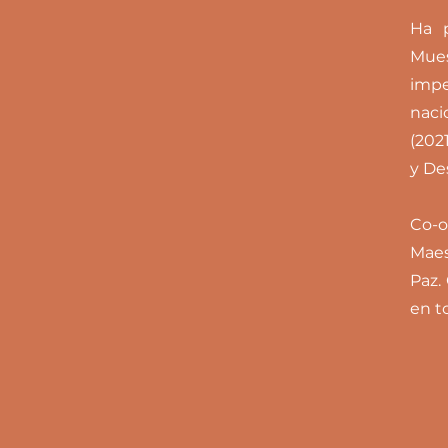
Ha p
Mue
impe
naci
(202
y Des
Co-o
Maes
Paz.
en t