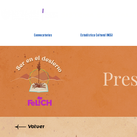
SISTEMA ESTATAL 
Convocatorias
Estadística Cultural INEGI
Pres
Volver