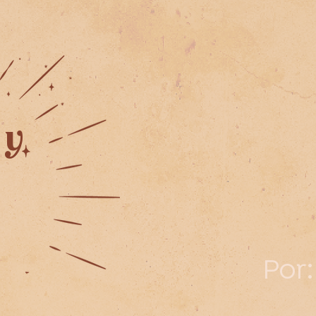
 y
Por: