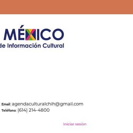
agendaculturalchih@gmail.com
Email
:
(614) 214-4800
Teléfono
:
Iniciar sesión