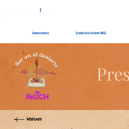
SISTEMA ESTATAL 
Convocatorias
Estadística Cultural INEGI
Pres
Volver