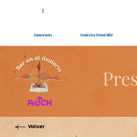
SISTEMA ESTATAL 
Convocatorias
Estadística Cultural INEGI
Pres
Volver