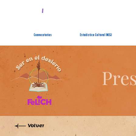
SISTEMA ESTATAL 
Convocatorias
Estadística Cultural INEGI
Pres
Volver