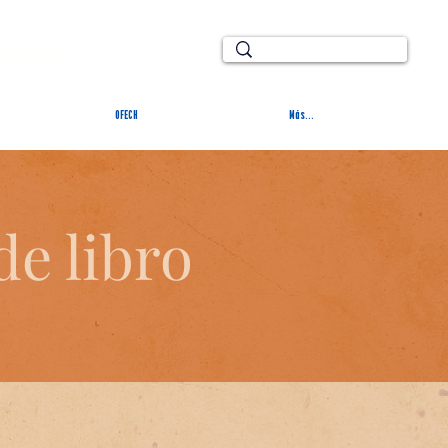
TURAL
OFECH
Más...
de libro