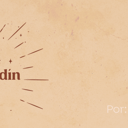
n
rdín
Por: