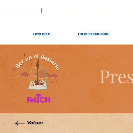
SISTEMA ESTATAL 
Convocatorias
Estadística Cultural INEGI
Pres
Volver