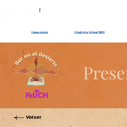
SISTEMA ESTATAL 
Convocatorias
Estadística Cultural INEGI
Prese
Volver