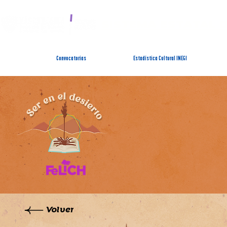
SISTEMA ESTATAL 
Convocatorias
Estadística Cultural INEGI
Volver