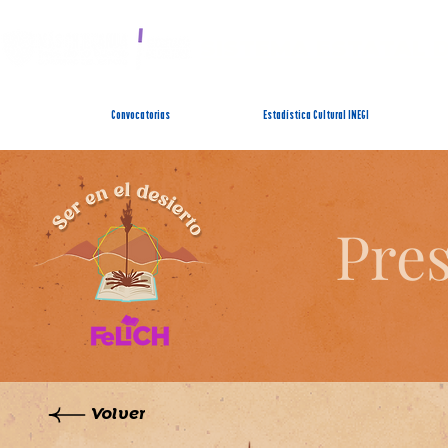
SISTEMA ESTATAL 
Convocatorias
Estadística Cultural INEGI
Pres
Volver