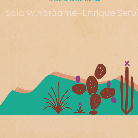
Sala Wikaráame–Enrique Serv