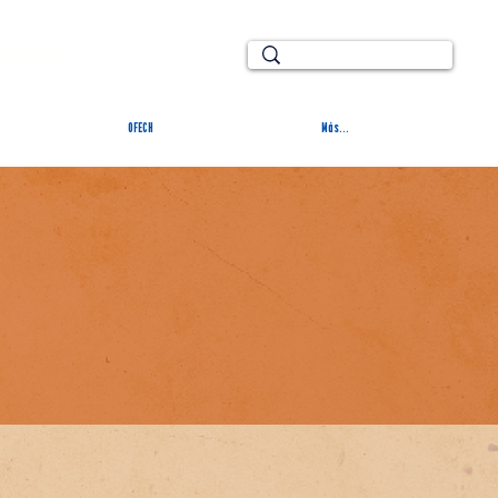
TURAL
OFECH
Más...