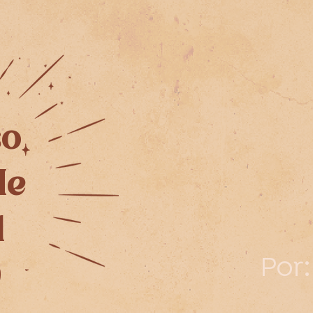
so
Me
l
Por:
y