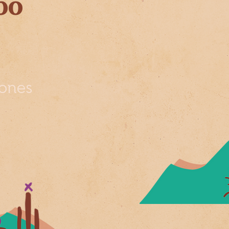
bo
iones