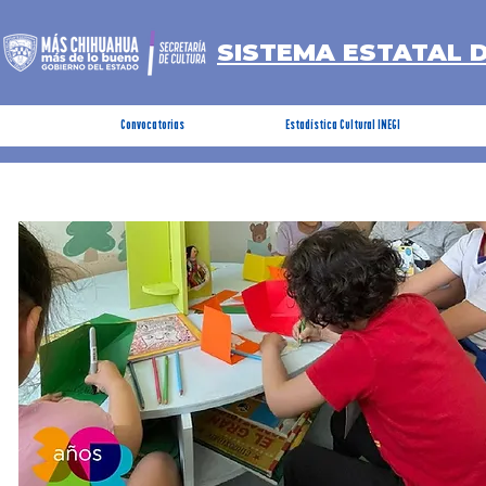
SISTEMA ESTATAL 
Convocatorias
Estadística Cultural INEGI