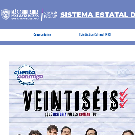
SISTEMA ESTATAL 
Convocatorias
Estadística Cultural INEGI