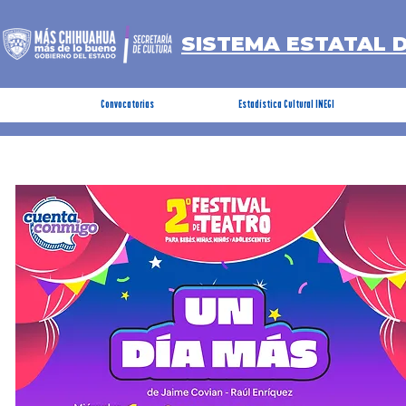
SISTEMA ESTATAL 
Convocatorias
Estadística Cultural INEGI