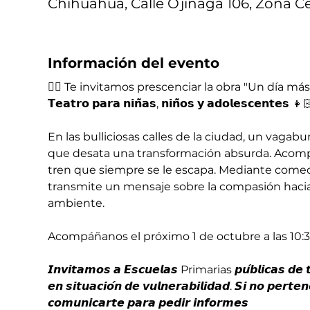
Chihuahua, Calle Ojinaga 106, Zona Ce
Información del evento
👉🏼 Te invitamos prescenciar la obra "Un día más" d
𝗧𝗲𝗮𝘁𝗿𝗼 𝗽𝗮𝗿𝗮 𝗻𝗶𝗻̃𝗮𝘀, 𝗻𝗶𝗻̃𝗼𝘀 𝘆 𝗮𝗱𝗼𝗹𝗲𝘀𝗰𝗲𝗻𝘁𝗲𝘀 
En las bulliciosas calles de la ciudad, un vagab
que desata una transformación absurda. Acompa
tren que siempre se le escapa. Mediante comedia
transmite un mensaje sobre la compasión hacia 
ambiente.
Acompáñanos el próximo 1 de octubre a las 10:30
𝙄𝙣𝙫𝙞𝙩𝙖𝙢𝙤𝙨 𝙖 𝙀𝙨𝙘𝙪𝙚𝙡𝙖𝙨 Primarias 𝙥𝙪́𝙗𝙡𝙞𝙘𝙖𝙨 𝙙𝙚 𝙩𝙪
𝙚𝙣 𝙨𝙞𝙩𝙪𝙖𝙘𝙞𝙤́𝙣 𝙙𝙚 𝙫𝙪𝙡𝙣𝙚𝙧𝙖𝙗𝙞𝙡𝙞𝙙𝙖𝙙. 𝙎𝙞 𝙣𝙤 𝙥𝙚𝙧𝙩𝙚
𝙘𝙤𝙢𝙪𝙣𝙞𝙘𝙖𝙧𝙩𝙚 𝙥𝙖𝙧𝙖 𝙥𝙚𝙙𝙞𝙧 𝙞𝙣𝙛𝙤𝙧𝙢𝙚𝙨