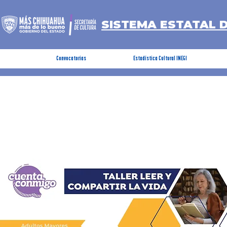
SISTEMA ESTATAL 
Convocatorias
Estadística Cultural INEGI