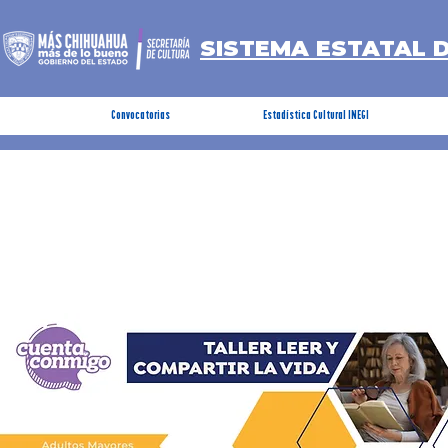
SISTEMA ESTATAL 
Convocatorias
Estadística Cultural INEGI