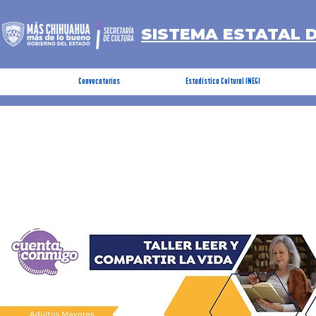
SISTEMA ESTATAL 
Convocatorias
Estadística Cultural INEGI