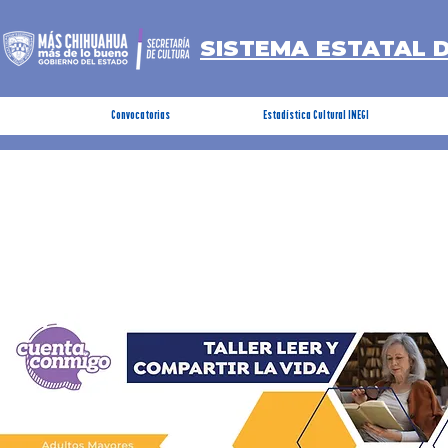
SISTEMA ESTATAL 
Convocatorias
Estadística Cultural INEGI