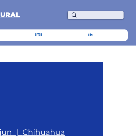
TURAL
OFECH
Más...
 jun
  |  
Chihuahua