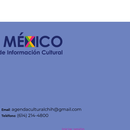
agendaculturalchih@gmail.com
Email
:
(614) 214-4800
Teléfono
:
Iniciar sesión