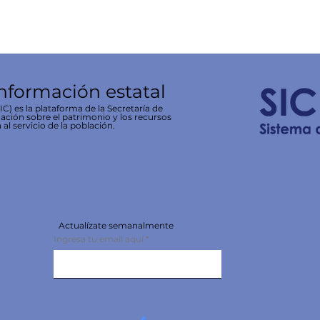
información estatal
C) es la plataforma de la Secretaría de
ación sobre el patrimonio y los recursos
 al servicio de la población.
Actualízate semanalmente
Ingresa tu email aquí