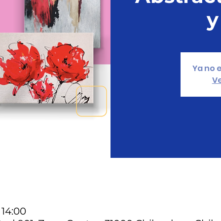
y
Ya no e
Ve
 14:00