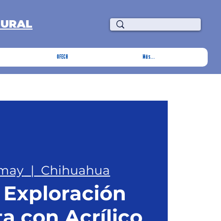
TURAL
OFECH
Más...
 may
  |  
Chihuahua
: Exploración
a con Acrílico