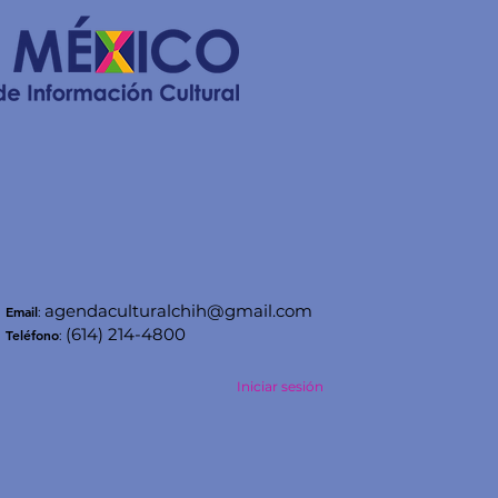
agendaculturalchih@gmail.com
Email
:
(614) 214-4800
Teléfono
:
Iniciar sesión