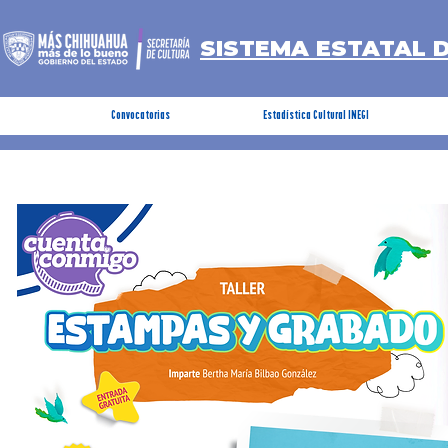
SISTEMA ESTATAL 
Convocatorias
Estadística Cultural INEGI