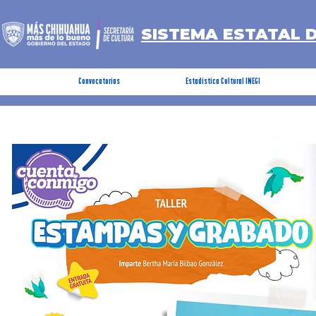
SISTEMA ESTATAL 
Convocatorias
Estadística Cultural INEGI