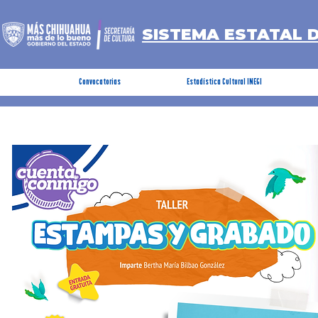
SISTEMA ESTATAL 
Convocatorias
Estadística Cultural INEGI