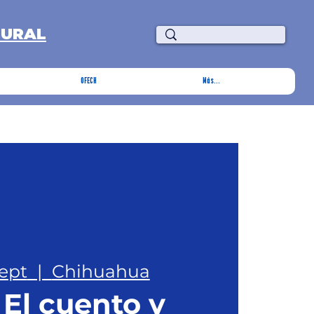
TURAL
OFECH
Más...
sept
  |  
Chihuahua
 El cuento y