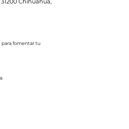
, 31200 Chihuahua,
s para fomentar tu 
a.