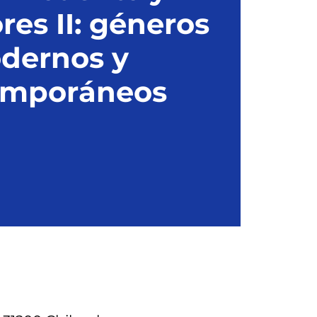
res II: géneros
dernos y
emporáneos