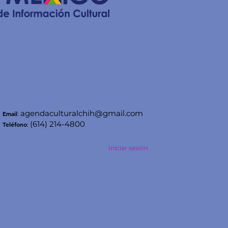
agendaculturalchih@gmail.com
Email
:
(614) 214-4800
Teléfono
:
Iniciar sesión