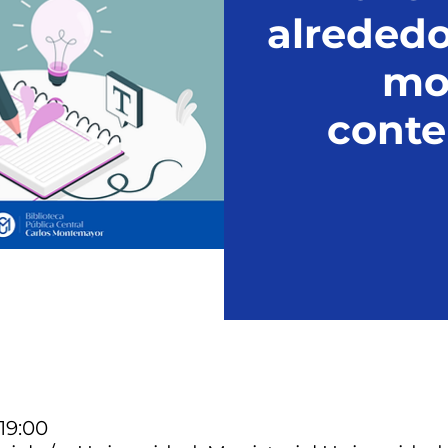
alrededo
mo
cont
 19:00